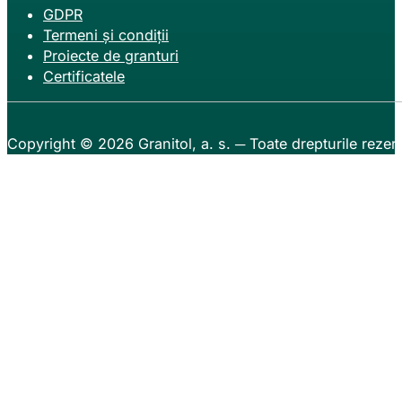
GDPR
Termeni și condiții
Proiecte de granturi
Certificatele
Copyright © 2026
Granitol, a. s.
─ Toate drepturile rezer