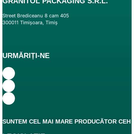
GRANITOL PACKAGING S.R.L.
Street Brediceanu 8 cam 405
300011 Timișoara, Timiș
URMĂRIȚI-NE
SUNTEM CEL
MAI MARE
PRODUCĂTOR CEH DE