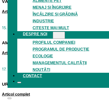
ALIMENTE PET
VĂ MULȚUMIM PENTRU INTERZOO 2026
MENAJ ȘI ÎNGRIJIRE
Articol complet
ÎNCĂLZIRE ȘI GRĂDINĂ
INDUSTRIE
15. mai 2026
CITEȘTE MAI MULT
DESPRE NOI
PROFILUL COMPANIEI
AM CÂȘTIGAT PREMIUL WORLDSTAR PACKAGING
PROGRAMUL DE PRODUCȚIE
Articol complet
ECOLOGIE
MANAGEMENTUL CALITĂȚII
17. aprilie 2026
NOUTĂȚI
CONTACT
URMĂRIM TENDINȚELE ÎN PROCESELE DE IMPRI
Articol complet