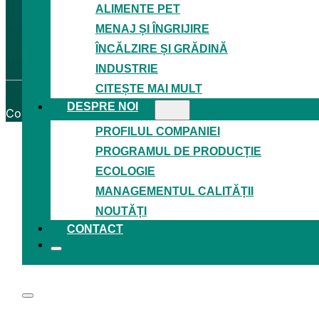
ALIMENTE PET
GDPR
Termeni și condiții
MENAJ ȘI ÎNGRIJIRE
Proiecte de granturi
ÎNCĂLZIRE ȘI GRĂDINĂ
Certificatele
INDUSTRIE
CITEȘTE MAI MULT
DESPRE NOI
Copyright © 2026
Granitol, a. s.
─ Toate drepturile rezer
PROFILUL COMPANIEI
PROGRAMUL DE PRODUCȚIE
ECOLOGIE
MANAGEMENTUL CALITĂȚII
NOUTĂȚI
CONTACT