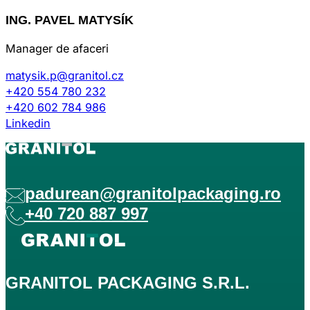
ING. PAVEL MATYSÍK
Manager de afaceri
matysik.p@granitol.cz
+420 554 780 232
+420 602 784 986
Linkedin
padurean@granitolpackaging.ro
+40 720 887 997
GRANITOL PACKAGING S.R.L.