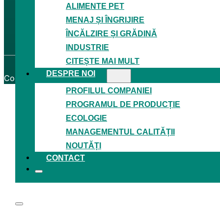
ALIMENTE PET
GDPR
Termeni și condiții
MENAJ ȘI ÎNGRIJIRE
Proiecte de granturi
ÎNCĂLZIRE ȘI GRĂDINĂ
Certificatele
INDUSTRIE
CITEȘTE MAI MULT
DESPRE NOI
Copyright © 2026
Granitol, a. s.
─ Toate drepturile rezer
PROFILUL COMPANIEI
PROGRAMUL DE PRODUCȚIE
ECOLOGIE
MANAGEMENTUL CALITĂȚII
NOUTĂȚI
CONTACT