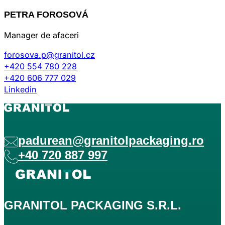
PETRA FOROSOVÁ
Manager de afaceri
forosova.p@granitol.cz
+420 554 780 228
+420 606 777 029
Linkedin
padurean@granitolpackaging.ro
+40 720 887 997
GRANITOL PACKAGING S.R.L.