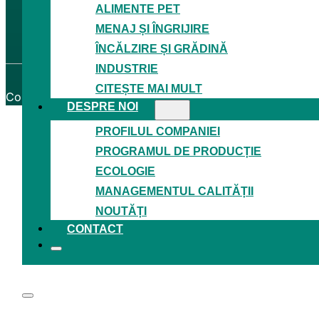
ALIMENTE PET
Termeni și condiții
Proiecte de granturi
MENAJ ȘI ÎNGRIJIRE
Certificatele
ÎNCĂLZIRE ȘI GRĂDINĂ
INDUSTRIE
CITEȘTE MAI MULT
Copyright © 2026
Granitol, a. s.
─ Toate drepturile rezer
DESPRE NOI
PROFILUL COMPANIEI
PROGRAMUL DE PRODUCȚIE
ECOLOGIE
MANAGEMENTUL CALITĂȚII
NOUTĂȚI
CONTACT