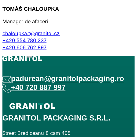
TOMÁŠ CHALOUPKA
Manager de afaceri
chaloupka.t@granitol.cz
+420 554 780 237
+420 606 762 897
padurean@granitolpackaging.ro
+40 720 887 997
GRANITOL PACKAGING S.R.L.
Street Brediceanu 8 cam 405