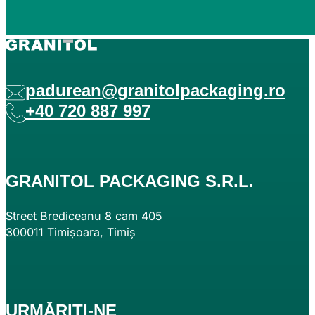
padurean@granitolpackaging.ro
+40 720 887 997
GRANITOL PACKAGING S.R.L.
Street Brediceanu 8 cam 405
300011 Timișoara, Timiș
URMĂRIȚI-NE