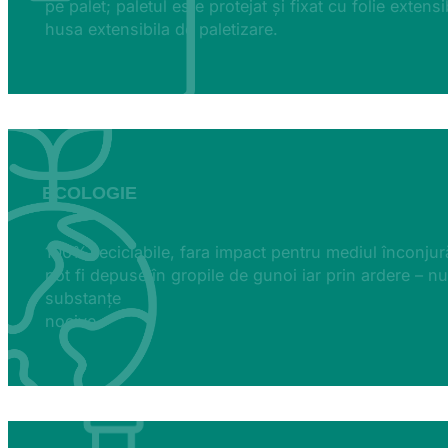
pe palet; paletul este protejat și fixat cu folie extens
husa extensibila de paletizare.
ECOLOGIE
100% reciclabile, f
ara impact pentru mediul înconjură
pot fi depuse în gropile de gunoi iar prin ardere – n
substanțe
nocive.