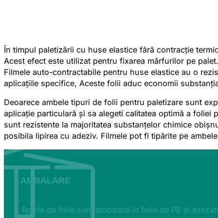
În timpul paletizării cu huse elastice fără contracție termi
Acest efect este utilizat pentru fixarea mărfurilor pe pale
Filmele auto-contractabile pentru huse elastice au o rezis
aplicațiile specifice, Aceste folii aduc economii substanția
Deoarece ambele tipuri de folii pentru paletizare sunt exp
aplicație particulară și sa alegeti calitatea optimă a folie
sunt rezistente la majoritatea substanțelor chimice obișnu
posibila lipirea cu adeziv. Filmele pot fi tipărite pe ambele f
AMBALARE
Rolele de folie sunt ambalate în folie de PE și așezat