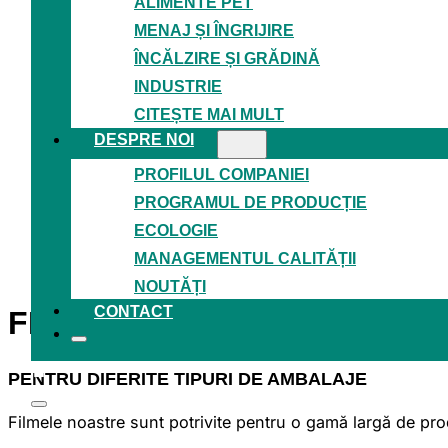
ALIMENTE PET
MENAJ ȘI ÎNGRIJIRE
ÎNCĂLZIRE ȘI GRĂDINĂ
INDUSTRIE
CITEȘTE MAI MULT
DESPRE NOI
PROFILUL COMPANIEI
PROGRAMUL DE PRODUCȚIE
ECOLOGIE
MANAGEMENTUL CALITĂȚII
NOUTĂȚI
CONTACT
FIXARE ȘI PROTECȚIE
SIGU
PENTRU DIFERITE TIPURI DE AMBALAJE
Filmele noastre sunt potrivite pentru o gamă largă de prod