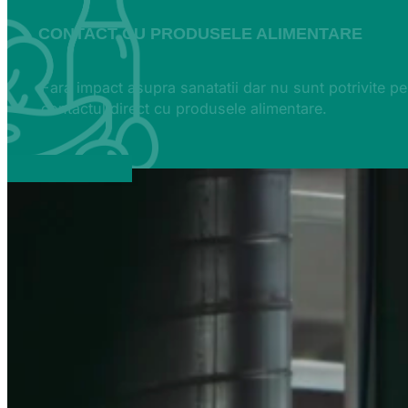
CONTACT CU PRODUSELE ALIMENTARE
Fara impact asupra sanatatii dar nu sunt potrivite p
contactul direct cu produsele alimentare.